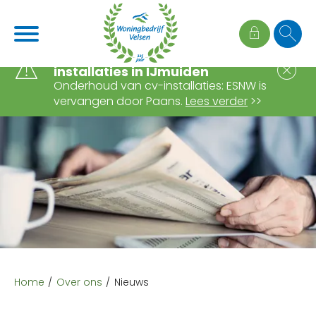
Naar de homepage
Ga naar Hoofd
Wijziging onderhoud cv-
S
installaties in IJmuiden
Onderhoud van cv-installaties: ESNW is
vervangen door Paans.
Lees verder
>>
Naar hoofdinhoud
Naar hoofdnavigatiemenu
Naar zoeken
Home
Over ons
Nieuws