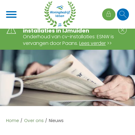
Naar de homepage
Ga naar Hoofd
Wijziging onderhoud cv-
S
installaties in IJmuiden
Onderhoud van cv-installaties: ESNW is
vervangen door Paans.
Lees verder
>>
Naar hoofdinhoud
Naar hoofdnavigatiemenu
Naar zoeken
Home
Over ons
Nieuws