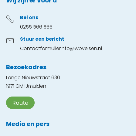
Contactinformatie
Wij zijn er voor u
Bel ons
0255 566 566
Stuur een bericht
Contactformulier
info@wbvelsen.nl
Bezoekadres
Lange Nieuwstraat 630
1971 GM IJmuiden
Route
Media en pers