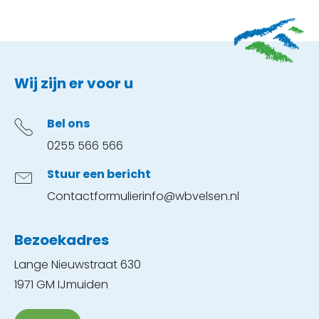
Contactinformatie
Wij zijn er voor u
Bel ons
0255 566 566
Stuur een bericht
Contactformulier
info@wbvelsen.nl
Bezoekadres
Lange Nieuwstraat 630
1971 GM IJmuiden