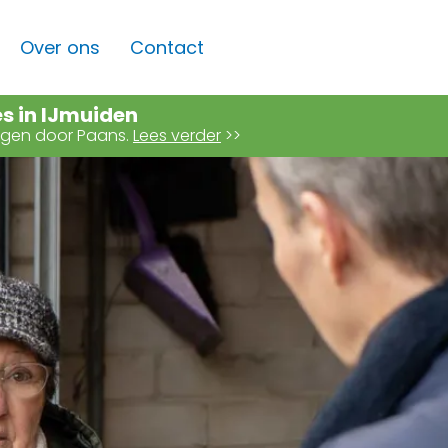
Over ons
Contact
es in IJmuiden
angen door Paans.
Lees verder
>>