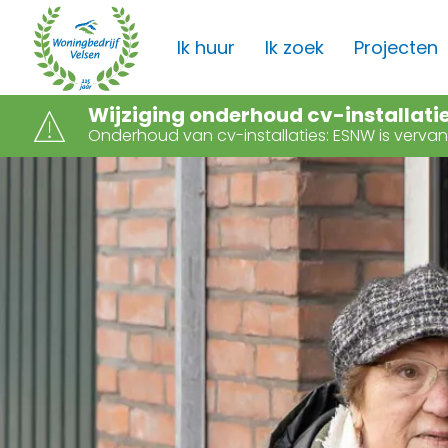
Naar de homepage
Ik huur
Ik zoek
Projecten
Wijziging onderhoud cv-installati
Onderhoud van cv-installaties: ESNW is verv
Naar hoofdinhoud
Naar hoofdnavigatiemenu
Naar zoeken