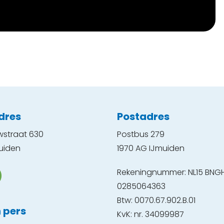
dres
Postadres
wstraat 630
Postbus 279
uiden
1970 AG IJmuiden
Rekeningnummer: NL15 BNG
0285064363
Btw: 0070.67.902.B.01
 pers
KvK: nr. 34099987