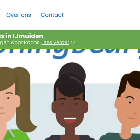
Over ons
Contact
es in IJmuiden
angen door Paans.
Lees verder
>>