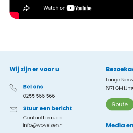
Contactinformatie
Wij zijn er voor u
Bezoeka
Lange Nieu
Bel ons
1971 GM IJm
0255 566 566
Route
Stuur een bericht
Contactformulier
Media en
info@wbvelsen.nl