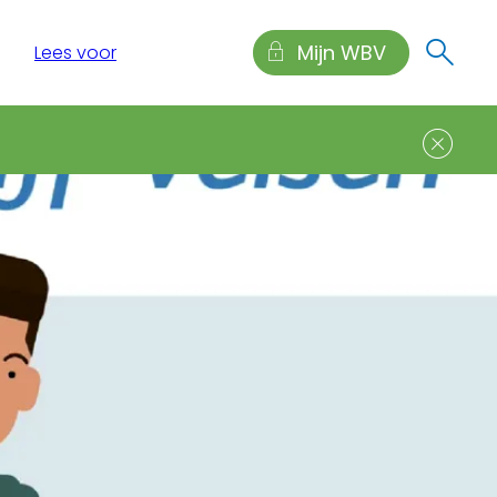
Mijn WBV
Lees voor
Sl