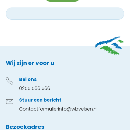
Contactinformatie
Wij zijn er voor u
Bel ons
0255 566 566
Stuur een bericht
Contactformulier
info@wbvelsen.nl
Bezoekadres