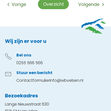
Overzicht
Vorige
Volgende
Contactinformatie
Wij zijn er voor u
Bel ons
0255 566 566
Stuur een bericht
Contactformulier
info@wbvelsen.nl
Bezoekadres
Lange Nieuwstraat 630