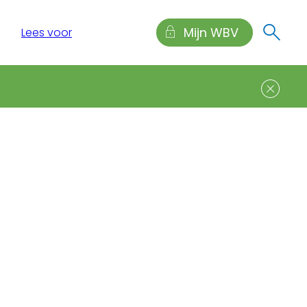
Mijn WBV
Lees voor
Sl