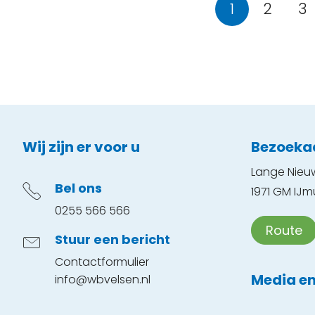
Selecteer een pagina
1
2
3
Contactinformatie
Wij zijn er voor u
Bezoeka
Lange Nieu
Bel ons
1971 GM IJm
0255 566 566
Route
Stuur een bericht
Contactformulier
Media en
info@wbvelsen.nl