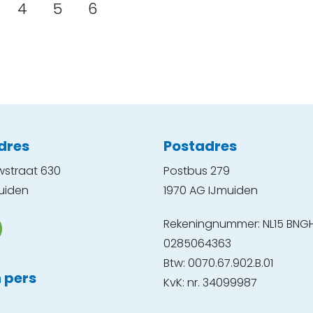
4
5
6
dres
Postadres
wstraat 630
Postbus 279
uiden
1970 AG IJmuiden
Rekeningnummer: NL15 BNG
0285064363
Btw: 0070.67.902.B.01
 pers
KvK: nr. 34099987