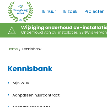
Naar de homepage
Ik huur
Ik zoek
Projecten
Wijziging onderhoud cv-installati
Onderhoud van cv-installaties: ESNW is verv
Naar hoofdinhoud
Naar hoofdnavigatiemenu
Naar zoeken
Home
Kennisbank
Kennisbank
Mijn WBV
Aanpassen huurcontract