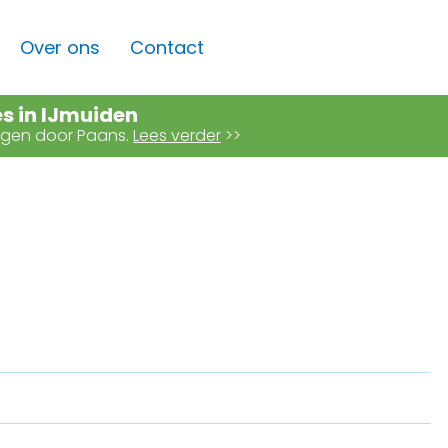
Over ons
Contact
es in IJmuiden
angen door Paans.
Lees verder
>>