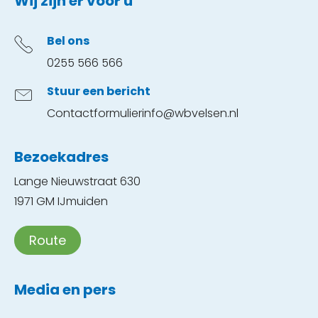
Contactinformatie
Wij zijn er voor u
Bel ons
0255 566 566
Stuur een bericht
Contactformulier
info@wbvelsen.nl
Bezoekadres
Lange Nieuwstraat 630
1971 GM IJmuiden
Route
Media en pers