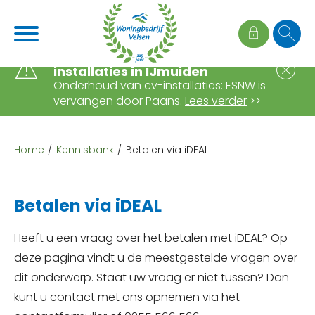
Naar de homepage
Ga naar Hoofd
Wijziging onderhoud cv-
S
installaties in IJmuiden
Onderhoud van cv-installaties: ESNW is
vervangen door Paans.
Lees verder
>>
Naar hoofdinhoud
Naar hoofdnavigatiemenu
Naar zoeken
Home
Kennisbank
Betalen via iDEAL
Betalen via iDEAL
Heeft u een vraag over het betalen met iDEAL? Op
deze pagina vindt u de meestgestelde vragen over
dit onderwerp. Staat uw vraag er niet tussen? Dan
kunt u contact met ons opnemen via
het