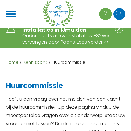
Naar de homepage
Ga naar Hoofd
Wijziging onderhoud cv-
S
installaties in IJmuiden
Onderhoud van cv-installaties: ESNW is
vervangen door Paans.
Lees verder
>>
Naar hoofdinhoud
Naar hoofdnavigatiemenu
Naar zoeken
Home
Kennisbank
Huurcommissie
Huurcommissie
Heeft u een vraag over het melden van een klacht
bij de huurcommissie? Op deze pagina vindt u de
meestgestelde vragen over dit onderwerp. Staat uw
vraag er niet tussen? Dan kunt u contact met ons