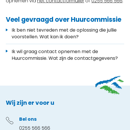
opnemen via
het contactformulier
of
0255 566 566
.
Veel gevraagd over Huurcommissie
Ik ben niet tevreden met de oplossing die jullie
voorstellen. Wat kan ik doen?
Ik wil graag contact opnemen met de
Huurcommissie. Wat zijn de contactgegevens?
Contactinformatie
Wij zijn er voor u
Bel ons
0255 566 566