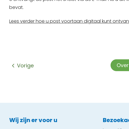
bevat.
Lees verder hoe u post voortaan digitaal kunt ontva
Ove
Vorige
Contactinformatie
Wij zijn er voor u
Bezoeka