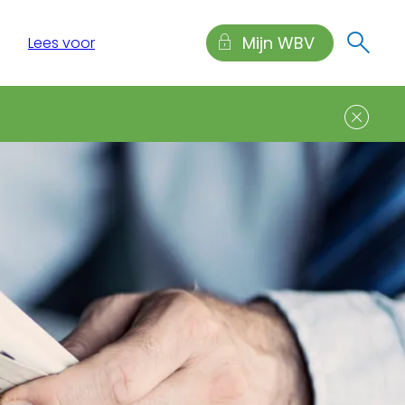
Mijn WBV
Lees voor
Sl