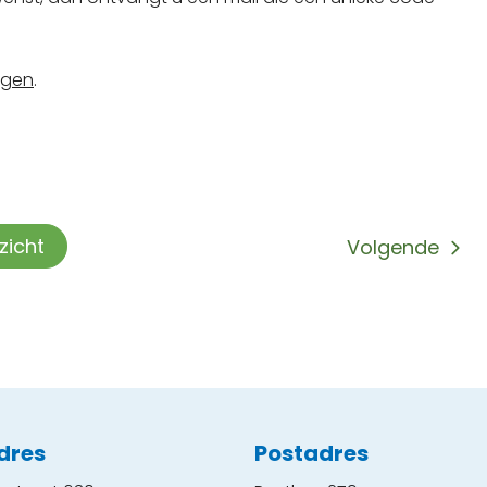
ngen
.
rzicht
Volgende
dres
Postadres