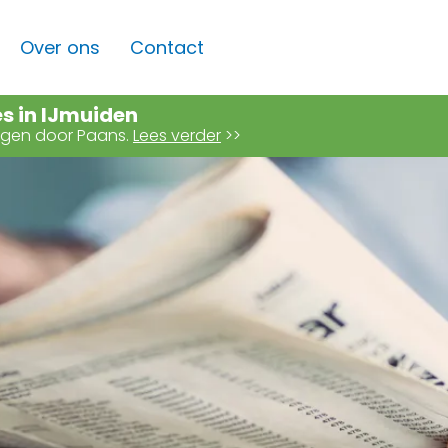
Over ons
Contact
es in IJmuiden
angen door Paans.
Lees verder
>>