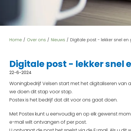
Home
Over ons
Nieuws
Digitale post - lekker snel en
Digitale post - lekker snel 
22-6-2024
Woningbedrijf Velsen start met het digitaliseren van 
we doen dit stap voor stap.
Postex is het bedrijf dat dit voor ons gaat doen.
Met Postex kunt u eenvoudig en op elk gewenst moment
e-mail wilt ontvangen of per post.
U ontvangt de post het snelst via de E-mail. Als u di