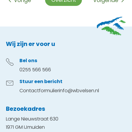
Vorige
Volgende
Contactinformatie
Wij zijn er voor u
Bel ons
0255 566 566
Stuur een bericht
Contactformulier
info@wbvelsen.nl
Bezoekadres
Lange Nieuwstraat 630
1971 GM IJmuiden