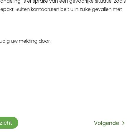
deling. Is er sprake van een gevaarlijke situatie, zoals
kt. Buiten kantooruren belt u in zulke gevallen met
udig uw melding door.
rzicht
Volgende