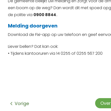
De gemeente bekijkt uw melding en zorgt voor de afhan
een boom op de weg? Dan wordt dit met spoed opgepa
de politie via
0900 8844
..
Melding doorgeven
Download de Fixi-app op uw telefoon en geef eenvo
Liever bellen? Dat kan ook:
• Tijdens kantooruren via 14 0255 of 0255 567 200
Ove
Vorige