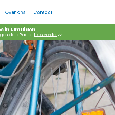
Over ons
Contact
es in IJmuiden
angen door Paans.
Lees verder
>>