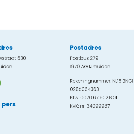
dres
Postadres
wstraat 630
Postbus 279
uiden
1970 AG IJmuiden
Rekeningnummer: NL15 BNG
0285064363
Btw: 0070.67.902.B.01
 pers
KvK: nr. 34099987