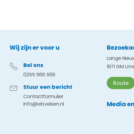
Contactinformatie
Wij zijn er voor u
Bezoeka
Lange Nieu
Bel ons
1971 GM IJm
0255 566 566
Route
Stuur een bericht
Contactformulier
Media en
info@wbvelsen.nl