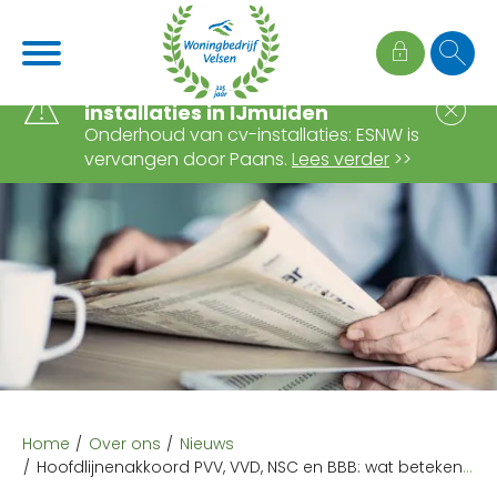
Naar de homepage
Ga naar Hoofd
Wijziging onderhoud cv-
S
installaties in IJmuiden
Onderhoud van cv-installaties: ESNW is
vervangen door Paans.
Lees verder
>>
Naar hoofdinhoud
Naar hoofdnavigatiemenu
Naar zoeken
Home
Over ons
Nieuws
Hoofdlijnenakkoord PVV, VVD, NSC en BBB: wat betekent het voor woningcorporaties?