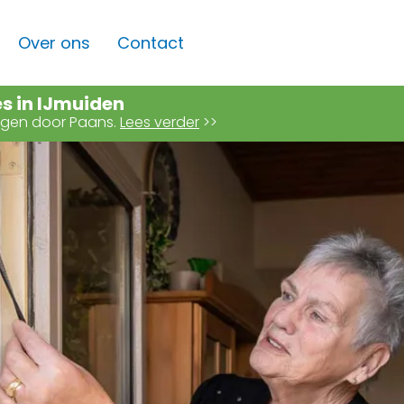
Over ons
Contact
es in IJmuiden
angen door Paans.
Lees verder
>>