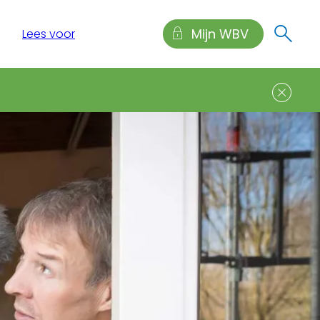
Mijn WBV
Lees voor
Sl