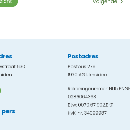
rzicht
Volgende
dres
Postadres
wstraat 630
Postbus 279
uiden
1970 AG IJmuiden
Rekeningnummer: NL15 BNG
0285064363
Btw: 0070.67.902.B.01
 pers
KvK: nr. 34099987