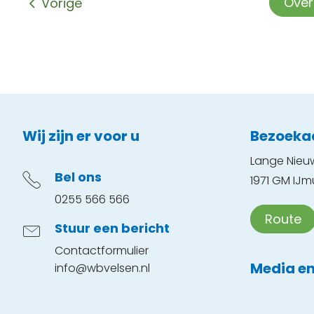
Ove
Vorige
Contactinformatie
Wij zijn er voor u
Bezoeka
Lange Nieu
Bel ons
1971 GM IJm
0255 566 566
Route
Stuur een bericht
Contactformulier
Media en
info@wbvelsen.nl